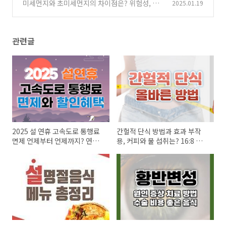
술비용과 실명률은? 좋은 음식도 알아보자
미세먼지와 초미세먼지의 차이점은? 위험성, 예
2025.01.19
(0)
방법과 환기 방법을 알아보자
(0)
관련글
2025 설 연휴 고속도로 통행료
간헐적 단식 방법과 효과 부작
면제 언제부터 언제까지? 연휴
용, 커피와 물 섭취는? 16:8 방법
할인혜택
은 무엇일까?