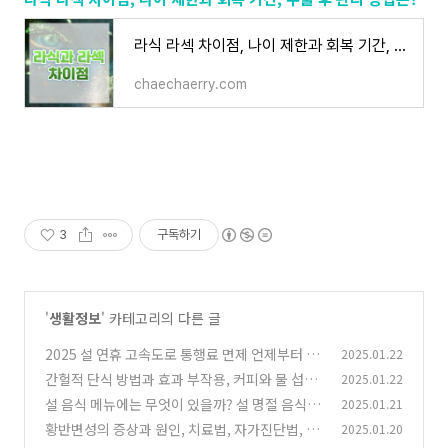
라식 라섹 차이점, 나이 제한과 회복 기간, 수술 후 관리 방법은?
chaechaerry.com
3
구독하기
'
생활정보
' 카테고리의 다른 글
2025 설 연휴 고속도로 통행료 면제 언제부터 언
2025.01.22
제까지? 연휴 할인혜택
간헐적 단식 방법과 효과 부작용, 커피와 물 섭취
2025.01.22
(0)
는? 16:8 방법은 무엇일까?
설 음식 메뉴에는 무엇이 있을까? 설 명절 음식 종
2025.01.21
(1)
류 총정리
황반변성의 증상과 원인, 치료법, 자가진단법, 수
2025.01.20
(1)