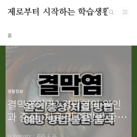
본문 바로가기
제로부터 시작하는 학습생활
홈
생활정보
결막염이란? 결막염의 원인
과 증상, 치료 및 예방법 좋은
음식 총정리
by byobyory
2025. 1. 21.