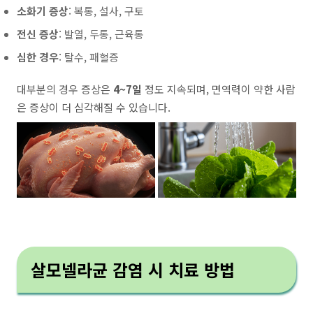
소화기 증상
: 복통, 설사, 구토
전신 증상
: 발열, 두통, 근육통
심한 경우
: 탈수, 패혈증
대부분의 경우 증상은
4~7일
정도 지속되며, 면역력이 약한 사람
은 증상이 더 심각해질 수 있습니다.
살모넬라균 감염 시 치료 방법