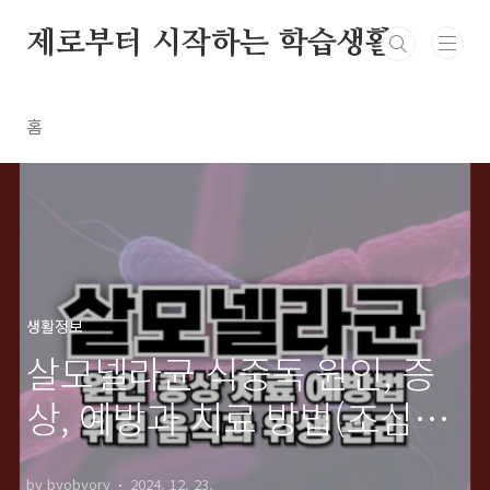
본문 바로가기
제로부터 시작하는 학습생활
홈
생활정보
살모넬라균 식중독 원인, 증
상, 예방과 치료 방법(조심해
야 하는 음식)
by byobyory
2024. 12. 23.