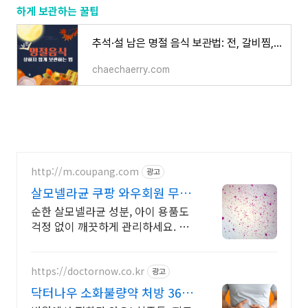
하게 보관하는 꿀팁
추석·설 남은 명절 음식 보관법: 전, 갈비찜, 떡, 잡채, 나물 안전하게 보관하는 꿀팁
chaechaerry.com
http://m.coupang.com
광고
살모넬라균 쿠팡 와우회원 무제
한 무료배송
순한 살모넬라균 성분, 아이 용품도
걱정 없이 깨끗하게 관리하세요. 번
거로운 청소 대신, 소독제, 빠르고 간
편한 위생 관리를 시작하세요.
https://doctornow.co.kr
광고
닥터나우 소화불량약 처방 365