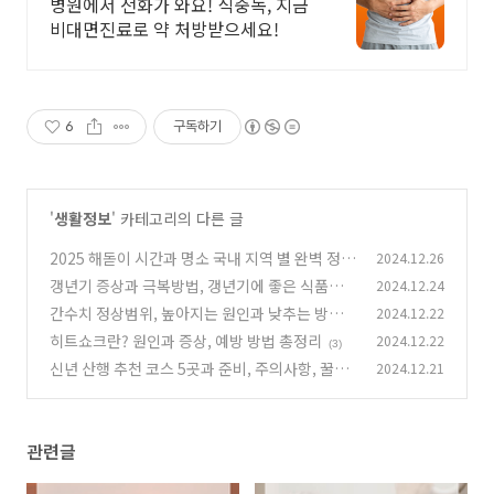
일 24시간 진료가능
병원에서 전화가 와요! 식중독, 지금
비대면진료로 약 처방받으세요!
6
구독하기
'
생활정보
' 카테고리의 다른 글
2025 해돋이 시간과 명소 국내 지역 별 완벽 정리
2024.12.26
갱년기 증상과 극복방법, 갱년기에 좋은 식품과
2024.12.24
(3)
증상 자가진단 총정리
간수치 정상범위, 높아지는 원인과 낮추는 방법,
2024.12.22
(0)
간수치 낮추는 음식 총정리
히트쇼크란? 원인과 증상, 예방 방법 총정리
2024.12.22
(0)
(3)
신년 산행 추천 코스 5곳과 준비, 주의사항, 꿀팁
2024.12.21
(4)
관련글