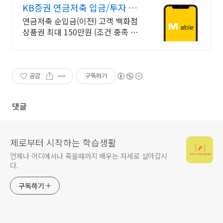
KB증권 연금저축 입금/투자 구
간별 쿠폰 혜택
연금저축 순입금(이전) 고객 백화점
상품권 최대 150만원 (조건 충족 시)
투자할수록 높아지는 당첨확률! 상
품권 추첨 이벤트 확인하기
공감
구독하기
댓글
제로부터 시작하는 학습생활
언제나 어디에서나 죽을때까지 배우는 자세로 살아갑시
다.
구독하기