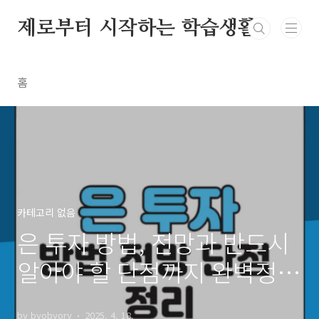
본문 바로가기
제로부터 시작하는 학습생활
홈
카테고리 없음
은 투자 방법, 전망과 반드시
알아야 할 단점까지 완벽정
리!
by byobyory
2025. 4. 18.