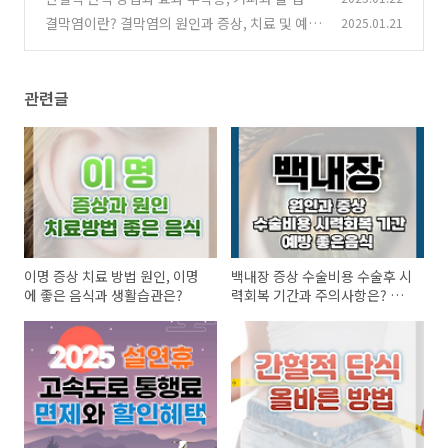
는? 16:8 방법은 무엇일까?
결막염이란? 결막염의 원인과 증상, 치료 및 예방
2025.01.21
(1)
법 좋은 음식 총정리
(1)
관련글
이명 증상 치료 방법 원인, 이명
백내장 증상 수술비용 수술후 시
에 좋은 음식과 생활습관은?
력회복 기간과 주의사항은? 좋
은음식과 예방법 총정리