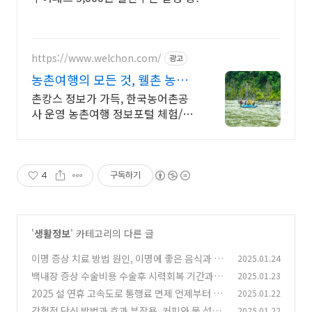
https://www.welchon.com/
광고
농촌여행의 모든 것, 웰촌 농촌
관광 가는 주간
촌캉스 정보가 가득, 한국농어촌공
사 운영 농촌여행 정보포털 체험/촌
캉스/자연 여행을 한 번에 전국 농촌
여행 코스, 지금 확인하세요
4
구독하기
'
생활정보
' 카테고리의 다른 글
이명 증상 치료 방법 원인, 이명에 좋은 음식과 생
2025.01.24
활습관은?
백내장 증상 수술비용 수술후 시력회복 기간과 주
2025.01.23
(0)
의사항은? 좋은음식과 예방법 총정리
2025 설 연휴 고속도로 통행료 면제 언제부터 언
2025.01.22
(0)
제까지? 연휴 할인혜택
간헐적 단식 방법과 효과 부작용, 커피와 물 섭취
2025.01.22
(0)